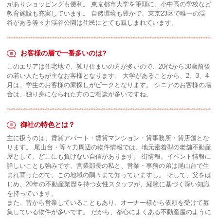
がありショッピングも便利。 東京都市大学を筆頭に、小中高の学校など
教育施設も充実しています。 自然環境も豊かで、東京23区で唯一の渓
谷がある等々力渓谷公園は住民にとても親しまれています。
お客様の層で一番多いのは?
このエリアは住宅地で、独り住まいの方が多いので、20代から30歳前後
の若い人たちが主なお客様となります。 大学があることから、2、3、4
月は、学生のお客様の家探しがピークとなります。 シニアのお客様の場
合は、独り身になられた方のご相談が多いですね。
御社の特色とは？
主に扱うのは、賃貸アパート・賃貸マンション・貸事務所・貸店舗とな
ります。 尾山台・等々力周辺の物件情報では、地元密着型の老舗不動産
屋として、どこにも負けない自信があります。 街情報、イベント情報に
詳しいことも強みです。営業部長の私と、営業・事務の弟は尾山台で生
まれ育ったので、この地域の隅々まで知っていますし。 そして、父をは
じめ、20年の不動産業歴を持つ女性スタッフが、経験に基づく深い知識
を持っています。
また、昔から営業していることもあり、オーナー様から依頼を受けて募
集している物件が多いです。 だから、都心によくある不動産屋のように