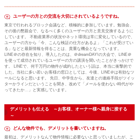
ユーザーの方との交流を大切にされているようですね。
東京で行われるブロック会議など、積極的に参加しています。勉強会、
その後の懇親会で、なるべく多くのユーザーの方と意見交換するように
しています。 不動産業界の状況やネット環境は常に変化しているので、
ユーザーの方から「今、こんな検証の仕方があるよ」「これが受けてい
る」などと最新情報を得ることは、貴重な機会となっています。
LINE＠の存在を知り、導入したのは、＠dreamDAY!の大会で、LINE＠
を使って成功されているユーザーの方の講演を聞いたことがきっかけで
す。 LINEで、何千万円の物件が成約したという話は、本当に衝撃的で
した。当社に多い若いお客様の窓口としては、今後、LINE＠は有効なツ
ールになると思います。 先日、中学生から、友達との連絡手段がツイッ
ターかラインだということを聞き、改めて「メールを使わない時代がや
ってきたか…」と実感しています。
デメリットも伝える ～お客様、オーナー様へ親身に接する
～
どんな物件でも、デメリットを書いていますね。
最初は、デメリットなんて物件情報に必要ないと思っていましたが、こ