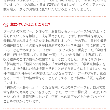
行いました。 今の形にするまで2年かかりましたが、ようやくアクセス
数も増え、多くのお客様に見ていただけるようになりました。
主に作りかえたところは?
グーグルの検索ツールを使って、お客様からホームページがどのように
見られているかを検証し工夫を重ねました。 まず、目の動線を考えて、
最初に読まれるよう社名を左上に配置しました。 その下に、日付や最新
の物件数など日々の情報を毎日更新するスペースを設け、常に稼働して
いることを示めすように。 下段に、アクセス数が一番高かった「全物件
検索」(当社が募集している物件一覧)、「こだわり物件」を配置して、
扱う物件の全体の情報が把握できるようにしました。 さらにその下へ
「新着物件」「地図＆沿線検索」「大学生向け物件」「学区域検索」を
置き、より特化した詳細情報を見ることができるようにもしました。 物
件情報は130件から190件前後ほどと少な目ですが、データや写真、動画
など、一件一件の情報量をとことん多くすることで情報の「質」を高め
ています。
「初めの一人暮らし」「よくある質問」などのサブベージも、自分で文
章を書いて充実させていきました。 また、オーナー様に見ていただくペ
ージも作り、賃貸管理において「空室」への対応などをさせていただく
ことを呼びかけています。