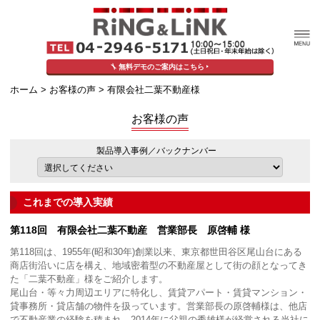
無料デモのご案内はこちら
ホーム
>
お客様の声
> 有限会社二葉不動産様
お客様の声
製品導入事例／バックナンバー
これまでの導入実績
第118回 有限会社二葉不動産 営業部長 原啓輔 様
第118回は、1955年(昭和30年)創業以来、東京都世田谷区尾山台にある
商店街沿いに店を構え、地域密着型の不動産屋として街の顔となってき
た「二葉不動産」様をご紹介します。
尾山台・等々力周辺エリアに特化し、賃貸アパート・賃貸マンション・
貸事務所・貸店舗の物件を扱っています。営業部長の原啓輔様は、他店
で不動産業の経験を積まれ、2014年に父親の秀雄様が経営される当社に