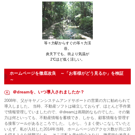
等々力駅からすぐの等々力渓
谷。
炎天下でも、街より気温が
2℃ほど低く涼しい。
ホームページを徹底改良 ～「お客様がどう見るか」を検証
～
＠dreamを、いつ導入されましたか？
2008年、父がキヤノンシステムアンドサポートの営業の方に勧められて
導入しました。 当時、不動産ソフトは確立しておらず、ほとんど手作業
で情報管理していましたので、＠dreamは画期的なものでした。 その魅
力は何といっても、不動産情報を蓄積でき、しかも、顧客情報を管理す
る接客ツールがあるところでした。 しかし、うまく使いこなしていたと
いえず、私が入社した2014年当時、ホームページのアクセス数が月に10
を切るような状態でした。 そこで私と弟が中心となり、徹底的な改良を