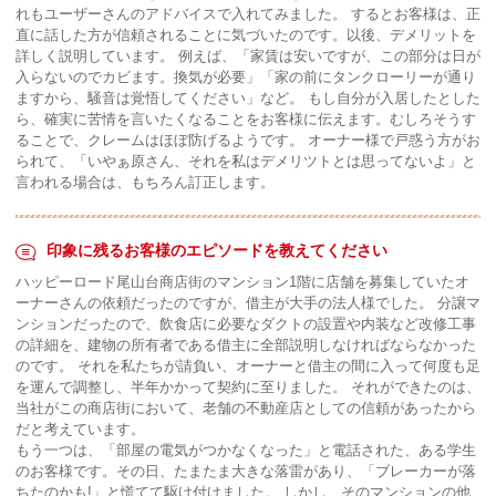
れもユーザーさんのアドバイスで入れてみました。 するとお客様は、正
直に話した方が信頼されることに気づいたのです。以後、デメリットを
詳しく説明しています。 例えば、「家賃は安いですが、この部分は日が
入らないのでカビます。換気が必要」「家の前にタンクローリーが通り
ますから、騒音は覚悟してください」など。 もし自分が入居したとした
ら、確実に苦情を言いたくなることをお客様に伝えます。むしろそうす
ることで、クレームはほぼ防げるようです。 オーナー様で戸惑う方がお
られて、「いやぁ原さん、それを私はデメリツトとは思ってないよ」と
言われる場合は、もちろん訂正します。
印象に残るお客様のエピソードを教えてください
ハッピーロード尾山台商店街のマンション1階に店舗を募集していたオ
ーナーさんの依頼だったのですが、借主が大手の法人様でした。 分譲マ
ンションだったので、飲食店に必要なダクトの設置や内装など改修工事
の詳細を、建物の所有者である借主に全部説明しなければならなかった
のです。 それを私たちが請負い、オーナーと借主の間に入って何度も足
を運んで調整し、半年かかって契約に至りました。 それができたのは、
当社がこの商店街において、老舗の不動産店としての信頼があったから
だと考えています。
もう一つは、「部屋の電気がつかなくなった」と電話された、ある学生
のお客様です。その日、たまたま大きな落雷があり、「ブレーカーが落
ちたのかも!」と慌てて駆け付けました。 しかし、そのマンションの他