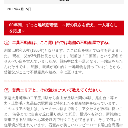
2017年7月15日
60年間、ずっと地域密着型 ～街の良さを伝え、一人暮らし
を応援～
二葉不動産は、ここ尾山台では老舗の不動産屋ですね。
創業は昭和30年(1955年)となります。ここに店を構えて62年を迎えまし
た。 現在、父が3代目社長となります。戦前は「二葉屋」という店名で
せんべい店を営んでいましたが、戦時中に米不足となり、一端店をたた
んだそうです。 戦後、親戚が尾山台に土地建物を持っていたことから、
曾祖父がここで不動産業を始め、今に至ります。
営業エリアと、その魅力について教えてください。
東急大井町線の二子玉川駅から自由が丘駅の間の4駅、尾山台・等々
力・上野毛・九品仏の駅周辺に特化した不動産物件を扱っています。
このエリアの魅力は、ターミナル駅まで近く、アクセスが抜群に良いこ
と。 渋谷までは自由が丘に乗り換えて15分、横浜へも24分、新幹線に
乗車できる品川駅へも30分以内で行くことができます。 そして何より
住環境が恵まれています。石畳みが美しいハッピーロード尾山台商店街