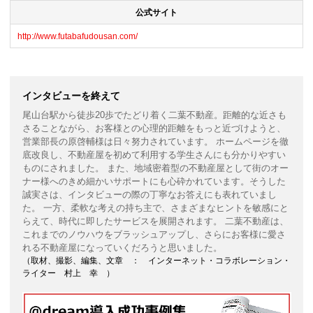
公式サイト
http://www.futabafudousan.com/
インタビューを終えて
尾山台駅から徒歩20歩でたどり着く二葉不動産。距離的な近さも
さることながら、お客様との心理的距離をもっと近づけようと、
営業部長の原啓輔様は日々努力されています。 ホームページを徹
底改良し、不動産屋を初めて利用する学生さんにも分かりやすい
ものにされました。 また、地域密着型の不動産屋として街のオー
ナー様へのきめ細かいサポートにも心砕かれています。そうした
誠実さは、インタビューの際の丁寧なお答えにも表れていまし
た。 一方、柔軟な考えの持ち主で、さまざまなヒントを敏感にと
らえて、時代に即したサービスを展開されます。 二葉不動産は、
これまでのノウハウをブラッシュアップし、さらにお客様に愛さ
れる不動産屋になっていくだろうと思いました。
（取材、撮影、編集、文章 ： インターネット・コラボレーション・
ライター 村上 幸 ）