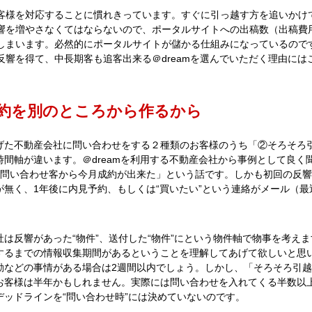
客様を対応することに慣れきっています。すぐに引っ越す方を追いかけ
響を増やさなくてはならないので、ポータルサイトへの出稿数（出稿費
しまいます。必然的にポータルサイトが儲かる仕組みになっているので
反響を得て、中長期客も追客出来る＠dreamを選んでいただく理由には
約を別のところから作るから
げた不動産会社に問い合わせをする２種類のお客様のうち「②そろそろ
時間軸が違います。＠dreamを利用する不動産会社から事例として良く
の問い合わせ客から今月成約が出来た」という話です。しかも初回の反
が無く、1年後に内見予約、もしくは“買いたい”という連絡がメール（最近
社は反響があった“物件”、送付した“物件”にという物件軸で物事を考え
するまでの情報収集期間があるということを理解してあげて欲しいと思
勤などの事情がある場合は2週間以内でしょう。しかし、「そろそろ引
お客様は半年かもしれません。実際には問い合わせを入れてくる半数以
デッドラインを“問い合わせ時”には決めていないのです。