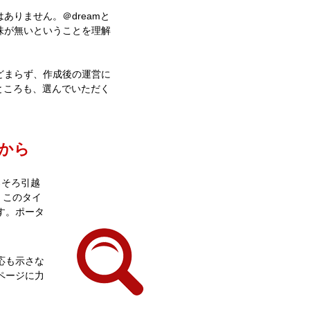
りません。＠dreamと
味が無いということを理解
どまらず、作成後の運営に
ところも、選んでいただく
から
ろそろ引越
。このタイ
す。ポータ
応も示さな
ページに力