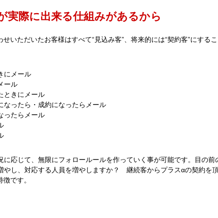
が実際に出来る仕組みがあるから
合わせいただいたお客様はすべて“見込み客”、将来的には“契約客”にする
。
きにメール
メール
たときにメール
になったら・成約になったらメール
なったらメール
ル
ル
況に応じて、無限にフォロールールを作っていく事が可能です。目の前
増やし、対応する人員を増やしますか？ 継続客からプラスαの契約を
の特徴です。