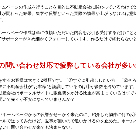
ームページの作成を行うことを目的に不動産会社に関わっているわけではあ
社が関わった結果、集客や反響といった実際の効果が上がらなければ意
す。
ホームページ作成は単に依頼いただいた内容をお引き受けするだけにと
ITサポーターがきめ細かくフォローしています。作るだけで終わらない
。
の問い合わせ対応で疲弊している会社が多い
をするお客様は大きく2種類です。「①すぐに引越ししたい方」「②そ
主に不動産会社が“お客様”と認識しているのは①が多数を占めています
動産会社はポータルサイトに販促費をかける比重が高まっているはずで
聞いて先々が不安になっていませんか？
いホームページからの反響がせっかく来たのに、紹介した物件に何の反
ールで送ってみたけど、返事が無いので追いかけるのを止めた。ホーム
ないし問い合わせが来ても決まらない。