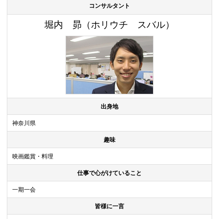
コンサルタント
堀内 昴（ホリウチ スバル）
出身地
神奈川県
趣味
映画鑑賞・料理
仕事で心がけていること
一期一会
皆様に一言