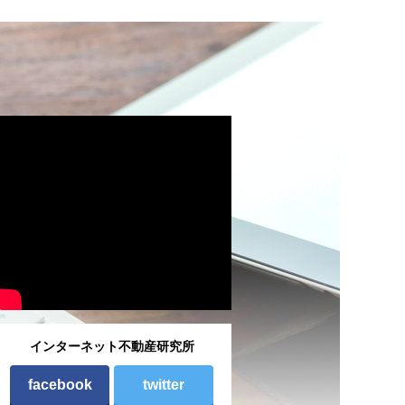
入事例：有限会社二葉不動産様
ホームページ改良のノウハウやお客様へ
の想いなどをうかがいました
118回は、1955年(昭和30年)創業以来、東京都世田谷
尾山台にある商店街沿いに店を構え、地域密着型の不
産屋として街の顔となってきた「二葉不動産」様をご
介します。
インターネット不動産研究所
続きを見る
facebook
twitter