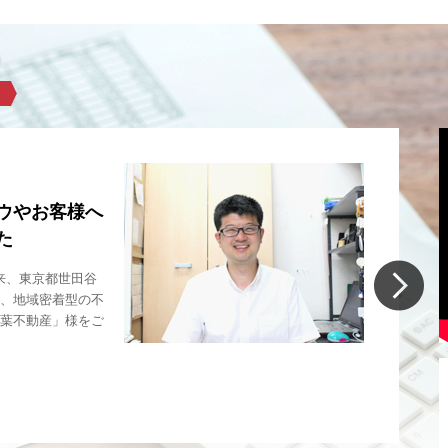
導
ウやお客様へ
た
業以来、東京都世田谷
第
、地域密着型の不
区
葉不動産」様をご
動
紹