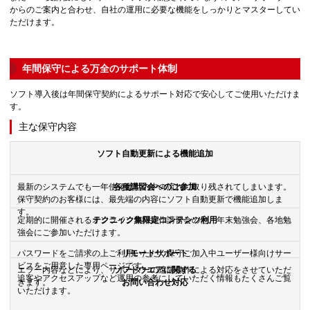
からのご案内と合わせ、自社の運用に必要な機能をしっかりとマスターしてい
ただけます。
年間保守による万全のサポート体制
ソフト導入後は年間保守契約によるサポート対応で安心してご使用いただけま
す。
主な保守内容
ソフト自動更新による機能追加
最新のシステムでも一年使えば世の中の流れに取り残されてしまいます。
各種講習会へのご参加
保守契約のお客様には、最先端の内容にソフト自動更新で機能追加しま
す。
定期的に開催されるオンライン無料操作講習会の他、年末勉強会、各地勉
テクニック集限定コンテンツ利用
強会にご参加いただけます。
パスワードをご請求の上ご利用いただく保守ご加入中ユーザー様向けサー
リモートサポート
ビスをご用意した専用ページです。
エラー内容などにより、サポーターの遠隔操作による対応をさせていただ
ソフトウエアに関する
追客やアクセスアップなど運用の参考にしていただく情報もたくさんご覧
きます。
お問い合わせ対応
いただけます。