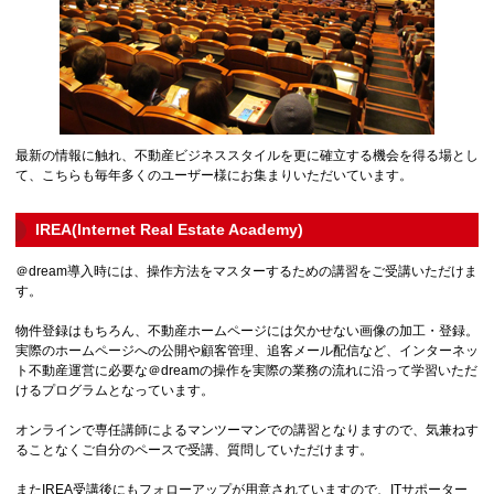
最新の情報に触れ、不動産ビジネススタイルを更に確立する機会を得る場とし
て、こちらも毎年多くのユーザー様にお集まりいただいています。
IREA(Internet Real Estate Academy)
＠dream導入時には、操作方法をマスターするための講習をご受講いただけま
す。
物件登録はもちろん、不動産ホームページには欠かせない画像の加工・登録。
実際のホームページへの公開や顧客管理、追客メール配信など、インターネッ
ト不動産運営に必要な＠dreamの操作を実際の業務の流れに沿って学習いただ
けるプログラムとなっています。
オンラインで専任講師によるマンツーマンでの講習となりますので、気兼ねす
ることなくご自分のペースで受講、質問していただけます。
またIREA受講後にもフォローアップが用意されていますので、ITサポーター