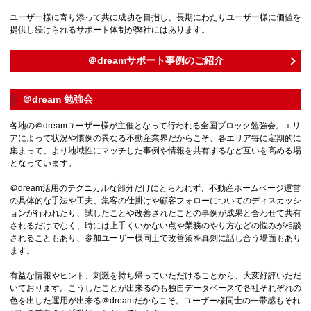
ユーザー様に寄り添って共に成功を目指し、長期にわたりユーザー様に価値を
提供し続けられるサポート体制が弊社にはあります。
＠dreamサポート事例のご紹介
＠dream 勉強会
各地の＠dreamユーザー様が主催となって行われる全国ブロック勉強会。エリ
アによって状況や慣例の異なる不動産業界だからこそ、各エリア毎に定期的に
集まって、より地域性にマッチした事例や情報を共有するなど互いを高める場
となっています。
＠dream活用のテクニカルな部分だけにとらわれず、不動産ホームページ運営
の具体的な手法や工夫、集客の仕掛けや顧客フォローについてのディスカッシ
ョンが行われたり、試したことや改善されたことの事例が成果と合わせて共有
されるだけでなく、時には上手くいかない点や業務のやり方などの悩みが相談
されることもあり、参加ユーザー様同士で改善策を真剣に話し合う場面もあり
ます。
有益な情報やヒント、刺激を持ち帰っていただけることから、大変好評いただ
いております。こうしたことが出来るのも独自データベースで各社それぞれの
色を出した運用が出来る＠dreamだからこそ。ユーザー様同士の一帯感もそれ