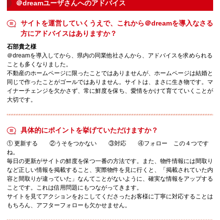
＠dreamユーザさんへのアドバイス
サイトを運営していくうえで、これから＠dreamを導入なさる
方にアドバイスはありますか？
石部貴之様
＠dreamを導入してから、県内の同業他社さんから、アドバイスを求められる
ことも多くなりました。
不動産のホームページに限ったことではありませんが、ホームページは結婚と
同じで作ったことがゴールではありません。サイトは、まさに生き物です。マ
イナーチェンジを欠かさず、常に鮮度を保ち、愛情をかけて育てていくことが
大切です。
具体的にポイントを挙げていただけますか？
① 更新する ②うそをつかない ③対応 ④フォロー この４つです
ね。
毎日の更新がサイトの鮮度を保つ一番の方法です。また、物件情報には間取り
など正しい情報を掲載すること、実際物件を見に行くと、「掲載されていた内
容と間取りが違っていた」なんてことがないように、確実な情報をアップする
ことです。これは信用問題にもつながってきます。
サイトを見てアクションをおこしてくださったお客様に丁寧に対応することは
もちろん、アフターフォローも欠かせません。