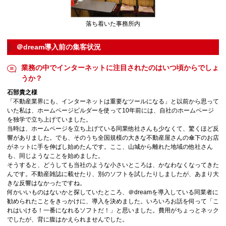
落ち着いた事務所内
＠dream導入前の集客状況
業務の中でインターネットに注目されたのはいつ頃からでしょ
うか？
石部貴之様
「不動産業界にも、インターネットは重要なツールになる」と以前から思って
いた私は、ホームページビルダーを使って10年前には、自社のホームページ
を独学で立ち上げていました。
当時は、ホームページを立ち上げている同業他社さんも少なくて、驚くほど反
響がありました。でも、そのうち全国規模の大きな不動産屋さんの傘下のお店
がネットに手を伸ばし始めたんです。ここ、山城から離れた地域の他社さん
も、同じようなことを始めました。
そうすると、どうしても当社のような小さいところは、かなわなくなってきた
んです。不動産雑誌に載せたり、別のソフトを試したりしましたが、あまり大
きな反響はなかったですね。
何かいいものはないかと探していたところ、＠dreamを導入している同業者に
勧められたことをきっかけに、導入を決めました。いろいろお話を伺って「こ
れはいける！一番になれるソフトだ！」と思いました。費用がちょっとネック
でしたが、背に腹はかえられませんでした。