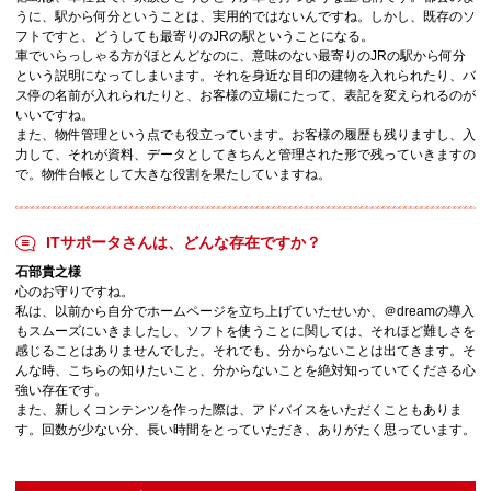
うに、駅から何分ということは、実用的ではないんですね。しかし、既存のソ
フトですと、どうしても最寄りのJRの駅ということになる。
車でいらっしゃる方がほとんどなのに、意味のない最寄りのJRの駅から何分
という説明になってしまいます。それを身近な目印の建物を入れられたり、バ
ス停の名前が入れられたりと、お客様の立場にたって、表記を変えられるのが
いいですね。
また、物件管理という点でも役立っています。お客様の履歴も残りますし、入
力して、それが資料、データとしてきちんと管理された形で残っていきますの
で。物件台帳として大きな役割を果たしていますね。
ITサポータさんは、どんな存在ですか？
石部貴之様
心のお守りですね。
私は、以前から自分でホームページを立ち上げていたせいか、＠dreamの導入
もスムーズにいきましたし、ソフトを使うことに関しては、それほど難しさを
感じることはありませんでした。それでも、分からないことは出てきます。そ
んな時、こちらの知りたいこと、分からないことを絶対知っていてくださる心
強い存在です。
また、新しくコンテンツを作った際は、アドバイスをいただくこともありま
す。回数が少ない分、長い時間をとっていただき、ありがたく思っています。