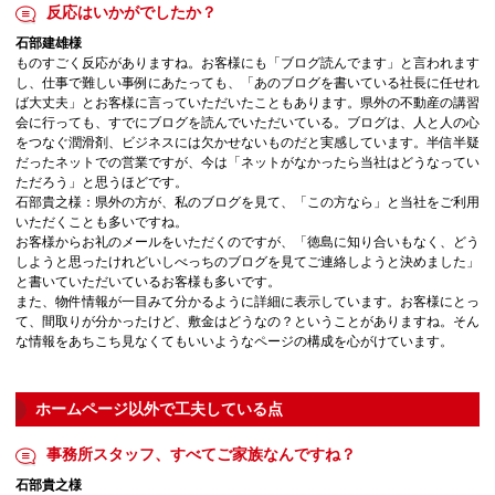
反応はいかがでしたか？
石部建雄様
ものすごく反応がありますね。お客様にも「ブログ読んでます」と言われます
し、仕事で難しい事例にあたっても、「あのブログを書いている社長に任せれ
ば大丈夫」とお客様に言っていただいたこともあります。県外の不動産の講習
会に行っても、すでにブログを読んでいただいている。ブログは、人と人の心
をつなぐ潤滑剤、ビジネスには欠かせないものだと実感しています。半信半疑
だったネットでの営業ですが、今は「ネットがなかったら当社はどうなってい
ただろう」と思うほどです。
石部貴之様：県外の方が、私のブログを見て、「この方なら」と当社をご利用
いただくことも多いですね。
お客様からお礼のメールをいただくのですが、「徳島に知り合いもなく、どう
しようと思ったけれどいしべっちのブログを見てご連絡しようと決めました」
と書いていただいているお客様も多いです。
また、物件情報が一目みて分かるように詳細に表示しています。お客様にとっ
て、間取りが分かったけど、敷金はどうなの？ということがありますね。そん
な情報をあちこち見なくてもいいようなページの構成を心がけています。
ホームページ以外で工夫している点
事務所スタッフ、すべてご家族なんですね？
石部貴之様