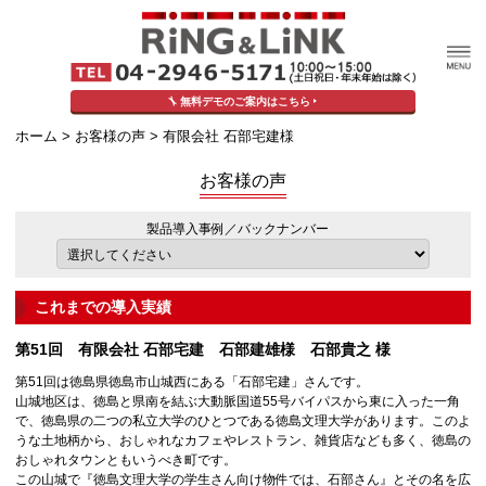
無料デモのご案内はこちら
ホーム
>
お客様の声
> 有限会社 石部宅建様
お客様の声
製品導入事例／バックナンバー
これまでの導入実績
第51回 有限会社 石部宅建 石部建雄様 石部貴之 様
第51回は徳島県徳島市山城西にある「石部宅建」さんです。
山城地区は、徳島と県南を結ぶ大動脈国道55号バイパスから東に入った一角
で、徳島県の二つの私立大学のひとつである徳島文理大学があります。このよ
うな土地柄から、おしゃれなカフェやレストラン、雑貨店なども多く、徳島の
おしゃれタウンともいうべき町です。
この山城で『徳島文理大学の学生さん向け物件では、石部さん』とその名を広