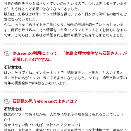
社長が物件チラシを出さなくていいのかというので、少し店内に張っています
が、もうほとんど必要ではなくなってきました。
以前は、お客様は物件チラシで情報を得て、まる１日かけて何軒もの物件をご
覧になっていました。
今は、あらかじめサイトをご覧になり、物件の詳細を調べていらっしゃいま
す。何軒か絞り込み、その情報をご自身でプリントアウトしてお持ちになるん
です。こちらは、お客様が希望される物件を数件ご紹介する形となりました
＠dreamの利用によって、「徳島文理大物件なら石部さん」が
定着したわけですね。
石部貴之様
はい、そうですね。インターネットで『徳島文理大 不動産』と入力すると、
常に当社の名がトップに出てくるようになりました。今では、徳島文理大学の
毎年の需要全体の約4割を占めています。
石部様の思う＠dreamのよさとは？
石部貴之様
既製のソフトでありながら、入力事項や表示事項を変えられることでしょう
か？
分かりやすい例でいえば、当社へのアクセスです。
徳島は、車社会で、家族ひとりひとりが車を持つような土地柄です。都会のよ