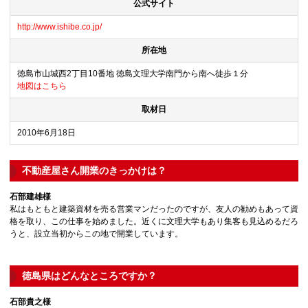
公式サイト
http://www.ishibe.co.jp/
所在地
徳島市山城西2丁目10番地 徳島文理大学南門から南へ徒歩１分
地図はこちら
取材日
2010年6月18日
不動産屋さん開業のきっかけは？
石部建雄様
私はもともと建築資材を売る営業マンだったのですが、友人の勧めもあって資
格を取り、この仕事を始めました。近くに文理大学もあり集客も見込めるだろ
うと、設立当初からこの地で開業しています。
徳島県はどんなところですか？
石部貴之様