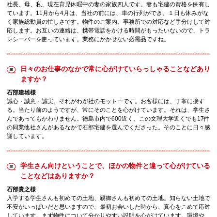
社長、母、私、現在育児休暇中の妻の家族四人です。妻も宅建の資格を保有し
ています。11月から4月は、当社の前には、車の行列ができ、１日も休みがな
く家族総動員の忙しさです。物件のご案内、事務所での対応など手分けして対
応します。お互いの連絡は、携帯電話をかける時間がもったいないので、トラ
ンシーバーを使っています。業務にかかせない必需品ですね。
日々のお仕事のなかで常に心がけていらっしゃることなどあり
ますか？
石部建雄様
誠心・誠意・誠実。それがわが社のモットーです。お客様には、丁寧に接す
る。当たり前のようですが、常にそのことを心がけています。それは、学生さ
んであってもかわりません。徳島市内で600近く、この文理大学近くでも17件
の同業他社さんがあるなかで石部宅建を選んでくださった。そのことに日々感
謝しています。
学生さん向けということで、ほかの物件と違って心がけている
ことなどはありますか？
石部貴之様
入学する学生さんも初めての土地、親御さんも初めての土地。知らない土地で
不安がいっぱいだと思いますので、最初お会いした時から、真心をこめて応対
しています。まず物件について分かりやすい説明を心がけています。環境や、