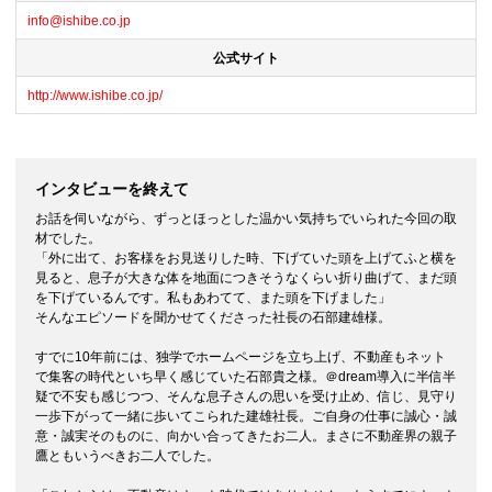
info@ishibe.co.jp
公式サイト
http://www.ishibe.co.jp/
インタビューを終えて
お話を伺いながら、ずっとほっとした温かい気持ちでいられた今回の取
材でした。
「外に出て、お客様をお見送りした時、下げていた頭を上げてふと横を
見ると、息子が大きな体を地面につきそうなくらい折り曲げて、まだ頭
を下げているんです。私もあわてて、また頭を下げました」
そんなエピソードを聞かせてくださった社長の石部建雄様。
すでに10年前には、独学でホームページを立ち上げ、不動産もネット
で集客の時代といち早く感じていた石部貴之様。＠dream導入に半信半
疑で不安も感じつつ、そんな息子さんの思いを受け止め、信じ、見守り
一歩下がって一緒に歩いてこられた建雄社長。ご自身の仕事に誠心・誠
意・誠実そのものに、向かい合ってきたお二人。まさに不動産界の親子
鷹ともいうべきお二人でした。