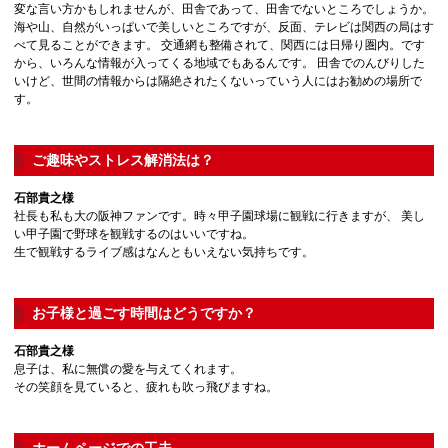
変な言い方かもしれませんが、田舎であって、田舎でないところでしょうか。
海や山、自然がいっぱいで美しいところですが、反面、テレビは関西の局はす
べて見ることができます。 交通網も整備されて、関西には日帰り圏内。です
から、いろんな情報が入ってくる地域でもあるんです。 田舎でのんびりした
いけど、世間の情報からは隔絶されたくないっていう人にはお勧めの場所で
す。
ご趣味やストレス解消法は？
石部貴之様
社長も私も大の阪神ファンです。時々甲子園球場に観戦に行きますが、 美し
い甲子園で野球を観戦するのはいいですね。
生で観戦するライブ感はなんともいえない気持ちです。
お子様と過ごす時間はどうですか？
石部貴之様
息子は、私に無償の愛を与えてくれます。
その笑顔を見ていると、疲れも吹っ飛びますね。