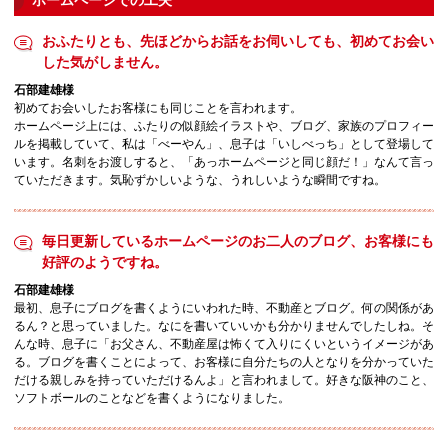
ホームページでの工夫
おふたりとも、先ほどからお話をお伺いしても、初めてお会い
した気がしません。
石部建雄様
初めてお会いしたお客様にも同じことを言われます。
ホームページ上には、ふたりの似顔絵イラストや、ブログ、家族のプロフィー
ルを掲載していて、私は「べーやん」、息子は「いしべっち」として登場して
います。名刺をお渡しすると、「あっホームページと同じ顔だ！」なんて言っ
ていただきます。気恥ずかしいような、うれしいような瞬間ですね。
毎日更新しているホームページのお二人のブログ、お客様にも
好評のようですね。
石部建雄様
最初、息子にブログを書くようにいわれた時、不動産とブログ。何の関係があ
るん？と思っていました。なにを書いていいかも分かりませんでしたしね。そ
んな時、息子に「お父さん、不動産屋は怖くて入りにくいというイメージがあ
る。ブログを書くことによって、お客様に自分たちの人となりを分かっていた
だける親しみを持っていただけるんよ」と言われまして。好きな阪神のこと、
ソフトボールのことなどを書くようになりました。