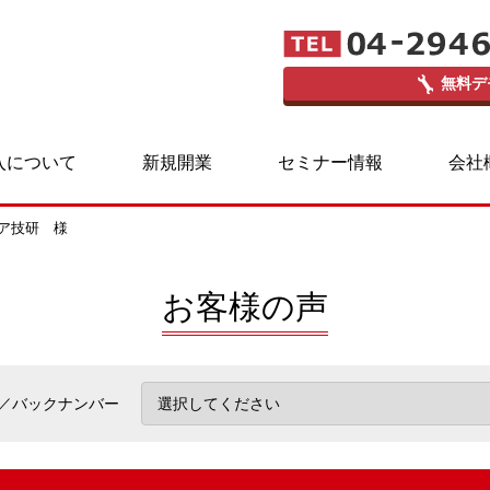
無料デ
入について
新規開業
セミナー情報
会社
ィア技研 様
お客様の声
／バックナンバー