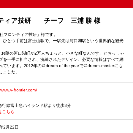
ティア技研 チーフ 三浦 勝 様
会社フロンティア技研」様です。
。ひとつ手前は富士山駅で、一駅先は河口湖駅という世界的な観光
、お隣の河口湖町が2万人ちょっと。小さな町なんです」とおっしゃ
ブを一手に担当され、洗練されたデザイン、必要な情報はすべて網
。2012年の＠dream of the yearで
＠dream-master
にも
しました。
//www.v-frontier.com/
急行線富士急ハイランド駅より徒歩3分
はこちら
3年2月22日