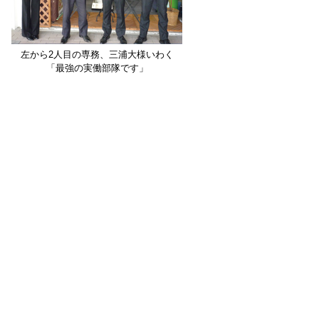
左から2人目の専務、三浦大様いわく
「最強の実働部隊です」