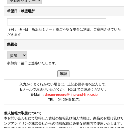
希望日・希望場所
（例：○月○日 所沢セミナー）※ご不明な場合は別途、ご案内させていた
だきます
懇親会
参加費：後日ご連絡いたします。
入力がうまく行かない場合は、上記必要事項を記入して、
Eメールでお送りいただくか、下記までご連絡ください。
E-Mail ：
dream-progre@ring-and-link.co.jp
TEL：04-2946-5171
個人情報の取扱について
本お問い合わせにて取得した貴社の情報及び個人情報は、商品のお届け及びリ
ングアンドリンク株式会社からの情報配信に必要な範囲内で使用いたします。