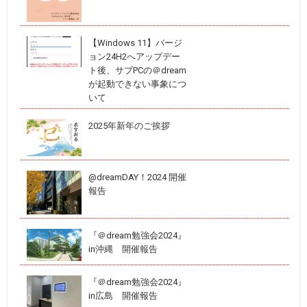
【Windows 11】バージ
ョン24H2へアップデー
ト後、サブPCの＠dream
が起動できない事象につ
いて
2025年新年のご挨拶
@dreamDAY！2024 開催
報告
『＠dream勉強会2024』
in沖縄 開催報告
『＠dream勉強会2024』
in広島 開催報告