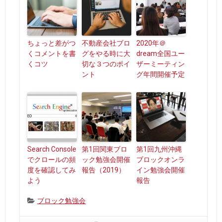
ちょっと差がつ
不動産会社ブロ
2020年＠
くコメントを書
グをやる時に大
dream全国ユー
くコツ
切な３つのポイ
ザーミーティン
ント
グ年間開催予定
Search Console
第1回関東ブロ
第1回九州沖縄
でクロールの頻
ック勉強会開催
ブロックオンラ
度を確認してみ
報告（2019）
イン勉強会開催
よう
報告
Categories:
ブロック勉強会