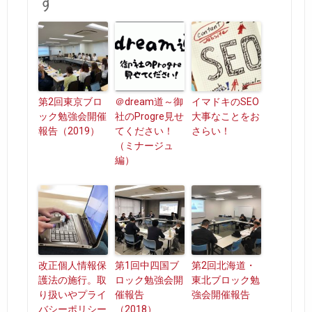
す
第2回東京ブロ
＠dream道～御
イマドキのSEO
ック勉強会開催
社のProgre見せ
大事なことをお
報告（2019）
てください！
さらい！
（ミナージュ
編）
改正個人情報保
第1回中四国ブ
第2回北海道・
護法の施行。取
ロック勉強会開
東北ブロック勉
り扱いやプライ
催報告
強会開催報告
バシーポリシー
（2018）