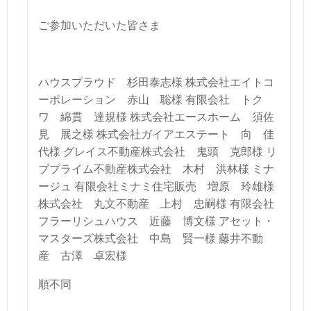
ご参加いただいた皆さま
ハウスプラウド 杉田泰志様
株式会社エイトコ
ーポレーション 赤山 聡様
有限会社 トク
ワ 綿貫 達規様
株式会社エースホーム 須佐
見 展之様
株式会社ガイアエステート 向 佳
代様
グレイス不動産株式会社 鬼頭 克郎様
リ
ブプライム不動産株式会社 木村 洪林様
ミナ
ージュ 有限会社ミナミ住宅販売 増原 玲雄様
株式会社 丸文不動産 上村 忠嗣様
有限会社
フラーリシュハウス 近藤 博文様
アセット・
マスターズ株式会社 中島 賢一様
藤井不動
産 古澤 卓宏様
順不同